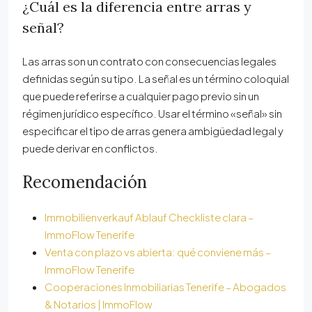
¿Cuál es la diferencia entre arras y
señal?
Las arras son un contrato con consecuencias legales
definidas según su tipo. La señal es un término coloquial
que puede referirse a cualquier pago previo sin un
régimen jurídico específico. Usar el término «señal» sin
especificar el tipo de arras genera ambigüedad legal y
puede derivar en conflictos.
Recomendación
Immobilienverkauf Ablauf Checkliste clara –
ImmoFlow Tenerife
Venta con plazo vs abierta: qué conviene más –
ImmoFlow Tenerife
Cooperaciones Inmobiliarias Tenerife – Abogados
& Notarios | ImmoFlow