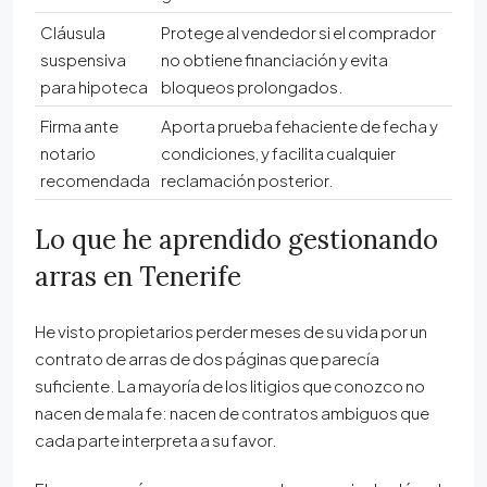
Cláusula
Protege al vendedor si el comprador
suspensiva
no obtiene financiación y evita
para hipoteca
bloqueos prolongados.
Firma ante
Aporta prueba fehaciente de fecha y
notario
condiciones, y facilita cualquier
recomendada
reclamación posterior.
Lo que he aprendido gestionando
arras en Tenerife
He visto propietarios perder meses de su vida por un
contrato de arras de dos páginas que parecía
suficiente. La mayoría de los litigios que conozco no
nacen de mala fe: nacen de contratos ambiguos que
cada parte interpreta a su favor.