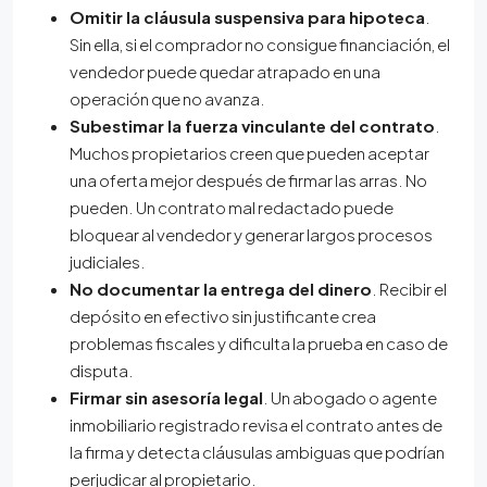
Omitir la cláusula suspensiva para hipoteca
.
Sin ella, si el comprador no consigue financiación, el
vendedor puede quedar atrapado en una
operación que no avanza.
Subestimar la fuerza vinculante del contrato
.
Muchos propietarios creen que pueden aceptar
una oferta mejor después de firmar las arras. No
pueden. Un contrato mal redactado puede
bloquear al vendedor y generar largos procesos
judiciales.
No documentar la entrega del dinero
. Recibir el
depósito en efectivo sin justificante crea
problemas fiscales y dificulta la prueba en caso de
disputa.
Firmar sin asesoría legal
. Un abogado o agente
inmobiliario registrado revisa el contrato antes de
la firma y detecta cláusulas ambiguas que podrían
perjudicar al propietario.