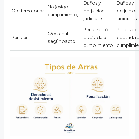
Daños y
Daños y
No (exige
Confirmatorias
perjuicios
perjuicios
cumplimiento)
judiciales
judiciales
Penalización
Penalizac
Opcional
Penales
pactada o
pactada 
según pacto
cumplimiento
cumplimie