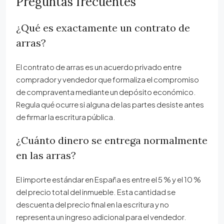
Preguntas frecuentes
¿Qué es exactamente un contrato de
arras?
El contrato de arras es un acuerdo privado entre
comprador y vendedor que formaliza el compromiso
de compraventa mediante un depósito económico.
Regula qué ocurre si alguna de las partes desiste antes
de firmar la escritura pública.
¿Cuánto dinero se entrega normalmente
en las arras?
El importe estándar en España es entre el 5 % y el 10 %
del precio total del inmueble. Esta cantidad se
descuenta del precio final en la escritura y no
representa un ingreso adicional para el vendedor.