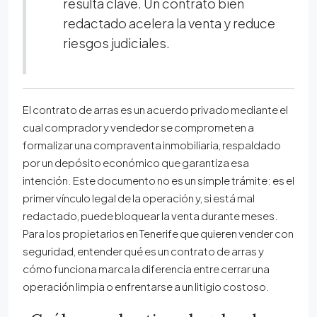
resulta clave. Un contrato bien
redactado acelera la venta y reduce
riesgos judiciales.
El contrato de arras es un acuerdo privado mediante el
cual comprador y vendedor se comprometen a
formalizar una compraventa inmobiliaria, respaldado
por un depósito económico que garantiza esa
intención. Este documento no es un simple trámite: es el
primer vínculo legal de la operación y, si está mal
redactado, puede bloquear la venta durante meses.
Para los propietarios en Tenerife que quieren vender con
seguridad, entender qué es un contrato de arras y
cómo funciona marca la diferencia entre cerrar una
operación limpia o enfrentarse a un litigio costoso.