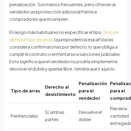
penalización. Son menos frecuentes, pero ofrecen al
vendedor una protección adicional frente a
compradores que incumplen.
El riesgo más habitual es no especificar el tipo.
Si no se
define el tipo de arras
, la jurisprudencia española las
considera confirmatorias por defecto, lo que obliga a
cumplir el contrato o enfrentarse a sanciones judiciales.
Esto significa que el vendedor no podría simplemente
devolver el doble y quedar libre: tendría que ir a juicio.
Penalización
Penaliza
Derecho al
Tipo de arras
para el
para el
desistimiento
vendedor
comprad
Pierde la
Sí, ambas
Devuelve el
Penitenciales
cantidad
partes
doble
entregad