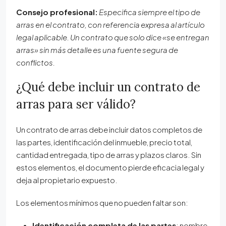
Consejo profesional:
Especifica siempre el tipo de
arras en el contrato, con referencia expresa al artículo
legal aplicable. Un contrato que solo dice «se entregan
arras» sin más detalle es una fuente segura de
conflictos.
¿Qué debe incluir un contrato de
arras para ser válido?
Un contrato de arras debe incluir datos completos de
las partes, identificación del inmueble, precio total,
cantidad entregada, tipo de arras y plazos claros. Sin
estos elementos, el documento pierde eficacia legal y
deja al propietario expuesto.
Los elementos mínimos que no pueden faltar son:
Identificación completa de las partes
: nombre,