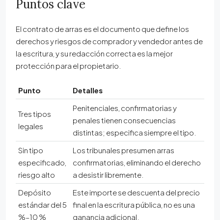
Puntos clave
El contrato de arras es el documento que define los
derechos y riesgos de comprador y vendedor antes de
la escritura, y su redacción correcta es la mejor
protección para el propietario.
Punto
Detalles
Penitenciales, confirmatorias y
Tres tipos
penales tienen consecuencias
legales
distintas; especifica siempre el tipo.
Sin tipo
Los tribunales presumen arras
especificado,
confirmatorias, eliminando el derecho
riesgo alto
a desistir libremente.
Depósito
Este importe se descuenta del precio
estándar del 5
final en la escritura pública, no es una
%–10 %
ganancia adicional.