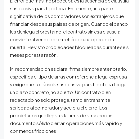
El error que más me preocupa es la ausencia de cláusula
suspensiva para hipoteca. En Tenerife, una parte
significativa de los compradores son extranjeros que
financian desde sus países de origen. Cuando el banco
les deniega el préstamo, el contrato sin esa cláusula
convierte al vendedor en rehén de una operación
muerta. He visto propiedades bloqueadas durante seis
meses por esta razón.
Mi recomendación es clara: firma siempre ante notario,
especifica el tipo de arras con referencia legal expresa
y exige que la cláusula suspensiva para hipoteca tenga
un plazo concreto, no abierto. Un contrato bien
redactado no solo protege, también transmite
seriedad al comprador y acelera el cierre. Los
propietarios que llegan a la firma de arras con un
documento sólido cierran operaciones más rápido y
con menos fricciones.