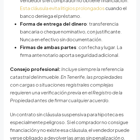
vendedor si el comprador no obtiene financiación.
Esta cláusula evita litigios prolongados
cuando el
banco deniega el préstamo.
Forma de entrega del dinero
: transferencia
bancaria o cheque nominativo, con justificante.
Nunca en efectivo sin documentación.
Firmas de ambas partes
: con fecha y lugar. La
firma ante notario aporta seguridad adicional.
Consejo profesional:
Incluye siempre la referencia
catastral del inmueble. En Tenerife, las propiedades
con cargas o situaciones registrales complejas
requieren una verificación previa en el Registro de la
Propiedad antes de firmar cualquier acuerdo.
Un contrato sin cláusula suspensiva para hipoteca es
especialmente peligroso. Si el comprador no consigue
financiación y no existe esa cláusula, el vendedor puede
verse obligado a devolver las arras sin penalización o,