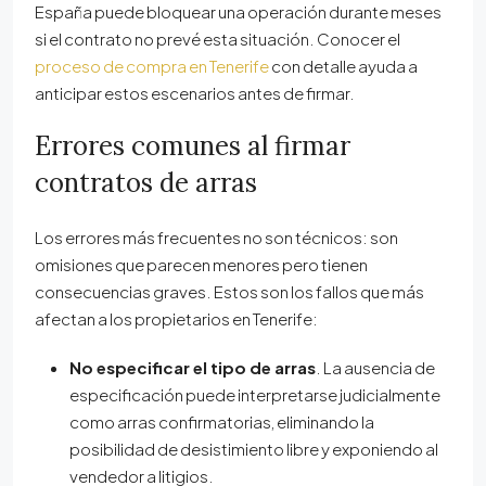
España puede bloquear una operación durante meses
si el contrato no prevé esta situación. Conocer el
proceso de compra en Tenerife
con detalle ayuda a
anticipar estos escenarios antes de firmar.
Errores comunes al firmar
contratos de arras
Los errores más frecuentes no son técnicos: son
omisiones que parecen menores pero tienen
consecuencias graves. Estos son los fallos que más
afectan a los propietarios en Tenerife:
No especificar el tipo de arras
. La ausencia de
especificación puede interpretarse judicialmente
como arras confirmatorias, eliminando la
posibilidad de desistimiento libre y exponiendo al
vendedor a litigios.