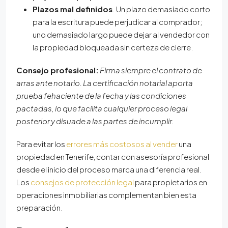
Plazos mal definidos
. Un plazo demasiado corto
para la escritura puede perjudicar al comprador;
uno demasiado largo puede dejar al vendedor con
la propiedad bloqueada sin certeza de cierre.
Consejo profesional:
Firma siempre el contrato de
arras ante notario. La certificación notarial aporta
prueba fehaciente de la fecha y las condiciones
pactadas, lo que facilita cualquier proceso legal
posterior y disuade a las partes de incumplir.
Para evitar los
errores más costosos al vender
una
propiedad en Tenerife, contar con asesoría profesional
desde el inicio del proceso marca una diferencia real.
Los
consejos de protección legal
para propietarios en
operaciones inmobiliarias complementan bien esta
preparación.