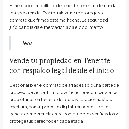
El mercado inmobiliario de Tenerife tiene una demanda
real y sostenida. Esa fortaleza no te protege si el
contrato que firmas está mal hecho. La seguridad
jurídica no la da el mercado: la da el documento.
— Jens
Vende tu propiedad en Tenerife
con respaldo legal desde el inicio
Gestionar bien el contrato de arras es solo una parte del
proceso de venta. Immoflow-tenerife acompaña a los
propietarios en Tenerife desde la valoración hasta la
escritura, con un proceso digital transparente que
genera competencia entre compradores verificados y
protege tus derechos en cada etapa.