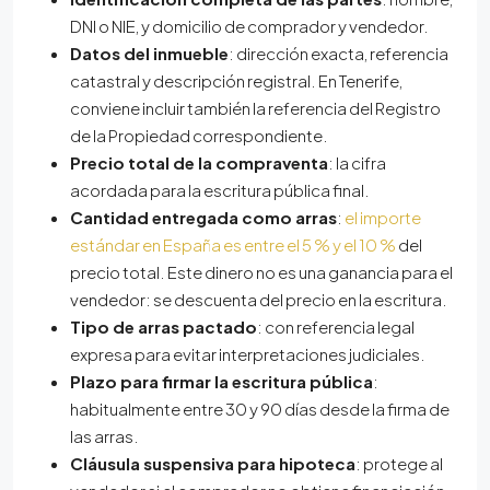
DNI o NIE, y domicilio de comprador y vendedor.
Datos del inmueble
: dirección exacta, referencia
catastral y descripción registral. En Tenerife,
conviene incluir también la referencia del Registro
de la Propiedad correspondiente.
Precio total de la compraventa
: la cifra
acordada para la escritura pública final.
Cantidad entregada como arras
:
el importe
estándar en España es entre el 5 % y el 10 %
del
precio total. Este dinero no es una ganancia para el
vendedor: se descuenta del precio en la escritura.
Tipo de arras pactado
: con referencia legal
expresa para evitar interpretaciones judiciales.
Plazo para firmar la escritura pública
:
habitualmente entre 30 y 90 días desde la firma de
las arras.
Cláusula suspensiva para hipoteca
: protege al