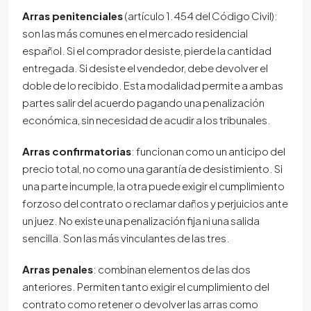
Arras penitenciales
(artículo 1.454 del Código Civil):
son las más comunes en el mercado residencial
español. Si el comprador desiste, pierde la cantidad
entregada. Si desiste el vendedor, debe devolver el
doble de lo recibido. Esta modalidad permite a ambas
partes salir del acuerdo pagando una penalización
económica, sin necesidad de acudir a los tribunales.
Arras confirmatorias
: funcionan como un anticipo del
precio total, no como una garantía de desistimiento. Si
una parte incumple, la otra puede exigir el cumplimiento
forzoso del contrato o reclamar daños y perjuicios ante
un juez. No existe una penalización fija ni una salida
sencilla. Son las más vinculantes de las tres.
Arras penales
: combinan elementos de las dos
anteriores. Permiten tanto exigir el cumplimiento del
contrato como retener o devolver las arras como