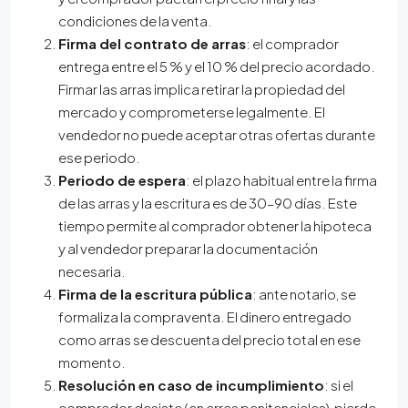
condiciones de la venta.
Firma del contrato de arras
: el comprador
entrega entre el 5 % y el 10 % del precio acordado.
Firmar las arras implica retirar la propiedad del
mercado y comprometerse legalmente. El
vendedor no puede aceptar otras ofertas durante
ese periodo.
Periodo de espera
: el plazo habitual entre la firma
de las arras y la escritura es de 30–90 días. Este
tiempo permite al comprador obtener la hipoteca
y al vendedor preparar la documentación
necesaria.
Firma de la escritura pública
: ante notario, se
formaliza la compraventa. El dinero entregado
como arras se descuenta del precio total en ese
momento.
Resolución en caso de incumplimiento
: si el
comprador desiste (en arras penitenciales), pierde