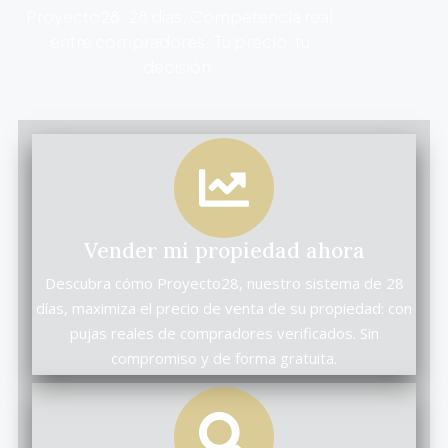
Proyecto28. 28 días. Competencia real
entre compradores. Tu precio, tu
decisión.
Vender mi propiedad ahora
Descubra cómo Proyecto28, nuestro sistema de 28
días, maximiza el precio de venta de su propiedad: con
pujas reales de compradores verificados. Sin
compromiso y de forma gratuita.