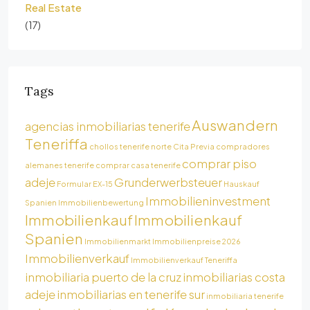
Real Estate
(17)
Tags
Auswandern
agencias inmobiliarias tenerife
Teneriffa
chollos tenerife norte
Cita Previa
compradores
comprar piso
alemanes tenerife
comprar casa tenerife
adeje
Grunderwerbsteuer
Formular EX-15
Hauskauf
Immobilieninvestment
Spanien
Immobilienbewertung
Immobilienkauf
Immobilienkauf
Spanien
Immobilienmarkt
Immobilienpreise 2026
Immobilienverkauf
Immobilienverkauf Teneriffa
inmobiliaria puerto de la cruz
inmobiliarias costa
adeje
inmobiliarias en tenerife sur
inmobiliaria tenerife