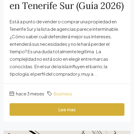
en Tenerife Sur (Guía 2026)
Está a punto de vender o comprar una propiedad en
Tenerife Sur y la lista de agencias parece interminable.
¿Cómo saber cuál defenderá mejor sus intereses,
entenderá sus necesidades y no le hará perder el
tiempo? Es una duda totalmente legítima. La
complejidad no está solo en elegir entre marcas
conocidas. En el sur de la isla influyen el barrio, la
tipología, el perfil del comprador y, muy a...
hace 3 meses
Business
Lee mas