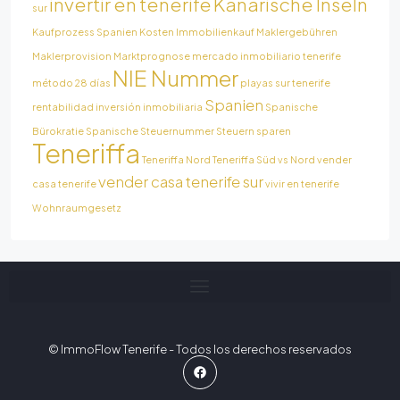
invertir en tenerife
Kanarische Inseln
sur
Kaufprozess Spanien
Kosten Immobilienkauf
Maklergebühren
Maklerprovision
Marktprognose
mercado inmobiliario tenerife
NIE Nummer
método 28 días
playas sur tenerife
Spanien
rentabilidad inversión inmobiliaria
Spanische
Bürokratie
Spanische Steuernummer
Steuern sparen
Teneriffa
Teneriffa Nord
Teneriffa Süd vs Nord
vender
vender casa tenerife sur
casa tenerife
vivir en tenerife
Wohnraumgesetz
© ImmoFlow Tenerife - Todos los derechos reservados