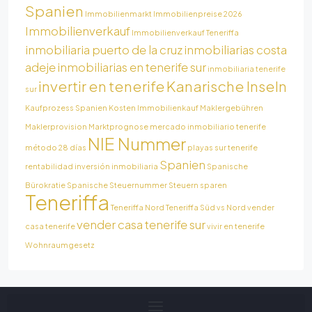
Spanien
Immobilienmarkt
Immobilienpreise 2026
Immobilienverkauf
Immobilienverkauf Teneriffa
inmobiliaria puerto de la cruz
inmobiliarias costa
adeje
inmobiliarias en tenerife sur
inmobiliaria tenerife
invertir en tenerife
Kanarische Inseln
sur
Kaufprozess Spanien
Kosten Immobilienkauf
Maklergebühren
Maklerprovision
Marktprognose
mercado inmobiliario tenerife
NIE Nummer
método 28 días
playas sur tenerife
Spanien
rentabilidad inversión inmobiliaria
Spanische
Bürokratie
Spanische Steuernummer
Steuern sparen
Teneriffa
Teneriffa Nord
Teneriffa Süd vs Nord
vender
vender casa tenerife sur
casa tenerife
vivir en tenerife
Wohnraumgesetz