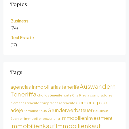
Topics
Business
(74)
Real Estate
(17)
Tags
Auswandern
agencias inmobiliarias tenerife
Teneriffa
chollos tenerife norte
Cita Previa
compradores
comprar piso
alemanes tenerife
comprar casa tenerife
adeje
Grunderwerbsteuer
Formular EX-15
Hauskauf
Immobilieninvestment
Spanien
Immobilienbewertung
Immobilienkauf
Immobilienkauf