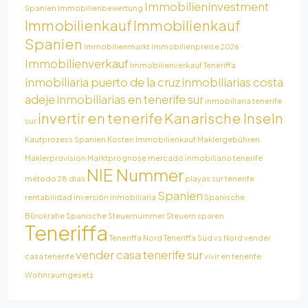
Immobilieninvestment
Spanien
Immobilienbewertung
Immobilienkauf
Immobilienkauf
Spanien
Immobilienmarkt
Immobilienpreise 2026
Immobilienverkauf
Immobilienverkauf Teneriffa
inmobiliaria puerto de la cruz
inmobiliarias costa
adeje
inmobiliarias en tenerife sur
inmobiliaria tenerife
invertir en tenerife
Kanarische Inseln
sur
Kaufprozess Spanien
Kosten Immobilienkauf
Maklergebühren
Maklerprovision
Marktprognose
mercado inmobiliario tenerife
NIE Nummer
método 28 días
playas sur tenerife
Spanien
rentabilidad inversión inmobiliaria
Spanische
Bürokratie
Spanische Steuernummer
Steuern sparen
Teneriffa
Teneriffa Nord
Teneriffa Süd vs Nord
vender
vender casa tenerife sur
casa tenerife
vivir en tenerife
Wohnraumgesetz