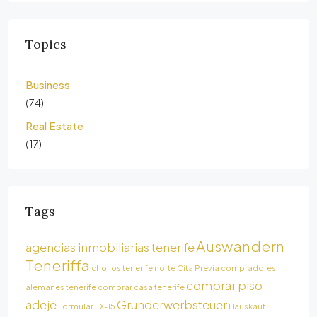
Topics
Business
(74)
Real Estate
(17)
Tags
Auswandern
agencias inmobiliarias tenerife
Teneriffa
chollos tenerife norte
Cita Previa
compradores
comprar piso
alemanes tenerife
comprar casa tenerife
adeje
Grunderwerbsteuer
Formular EX-15
Hauskauf