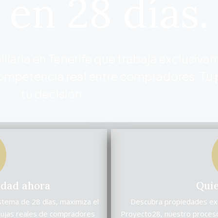
en 28 días.
liaria en Tenerife que trabaja exclusiva
ompetencia real entre compradores. Tu 
tu decisión.
edad ahora
Qui
tema de 28 días, maximiza el
Descubra propiedades exc
pujas reales de compradores
Proyecto28, nuestro proceso