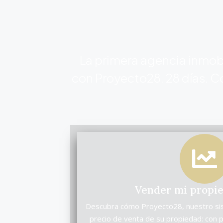
La primera agencia inmobi
con Proyecto28. 28 días. C
Vender mi propi
Descubra cómo Proyecto28, nuestro sis
precio de venta de su propiedad: con 