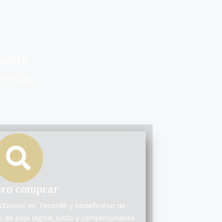
mente
precio,
ero comprar
lusivas en Tenerife y beneficiése de
 de puja digital, justo y completamente