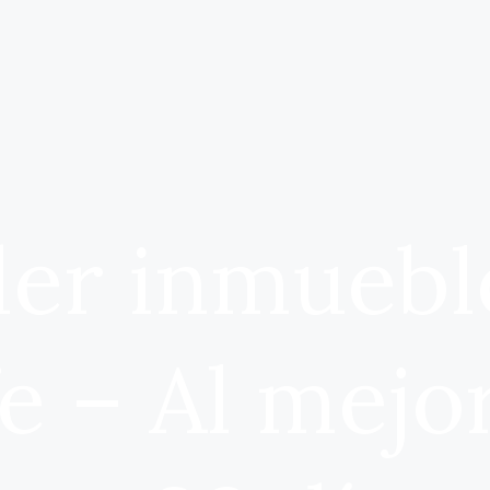
er inmuebl
e – Al mejo