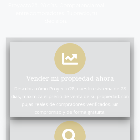
Proyecto28. 28 días. Competencia real
entre compradores. Tu precio, tu
decisión.
Vender mi propiedad ahora
Descubra cómo Proyecto28, nuestro sistema de 28
días, maximiza el precio de venta de su propiedad: con
pujas reales de compradores verificados. Sin
compromiso y de forma gratuita.