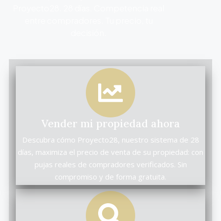
Proyecto28. 28 días. Competencia real
entre compradores. Tu precio, tu
decisión.
Vender mi propiedad ahora
Descubra cómo Proyecto28, nuestro sistema de 28
días, maximiza el precio de venta de su propiedad: con
pujas reales de compradores verificados. Sin
compromiso y de forma gratuita.