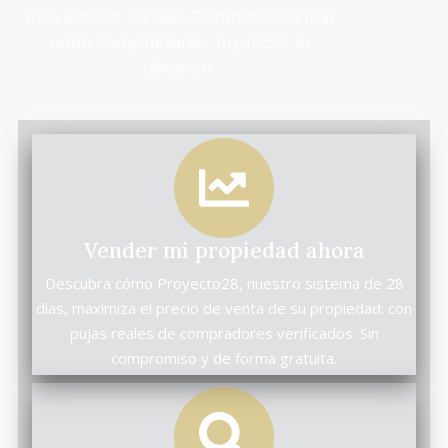
Proyecto28. 28 días. Competencia real
entre compradores. Tu precio, tu
decisión.
Vender mi propiedad ahora
Descubra cómo Proyecto28, nuestro sistema de 28
días, maximiza el precio de venta de su propiedad: con
pujas reales de compradores verificados. Sin
compromiso y de forma gratuita.